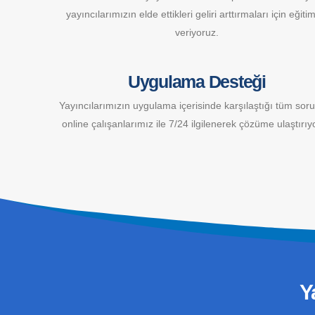
yayıncılarımızın elde ettikleri geliri arttırmaları için eğiti
veriyoruz.
Uygulama Desteği
Yayıncılarımızın uygulama içerisinde karşılaştığı tüm soru
online çalışanlarımız ile 7/24 ilgilenerek çözüme ulaştırıy
Y
Adres