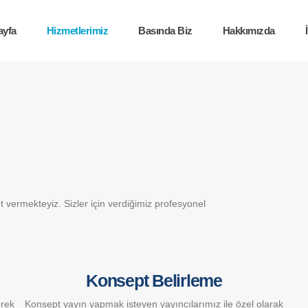
ayfa
Hizmetlerimiz
Basında Biz
Hakkımızda
t vermekteyiz. Sizler için verdiğimiz profesyonel
Konsept Belirleme
erek
Konsept yayın yapmak isteyen yayıncılarımız ile özel olarak