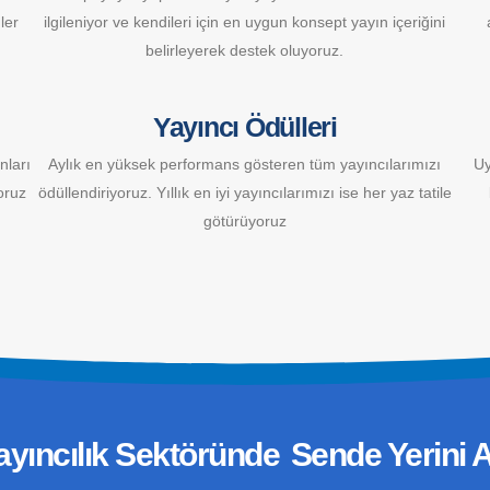
mler
ilgileniyor ve kendileri için en uygun konsept yayın içeriğini
belirleyerek destek oluyoruz.
Yayıncı Ödülleri
nları
Aylık en yüksek performans gösteren tüm yayıncılarımızı
Uy
oruz
ödüllendiriyoruz. Yıllık en iyi yayıncılarımızı ise her yaz tatile
götürüyoruz
ayıncılık Sektöründe
Sende Yerini A
İletişim