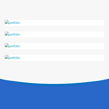
Adres
Fikirtepe Mahallesi. Hızırbey Caddesi. No: 25C. G
Blok. Daire 51. Kadıköy/İstanbul
İletişim Bilgileri