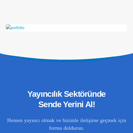
Adres
Fikirtepe Mahallesi. Hızırbey Caddesi. No: 25C. G
Blok. Daire 51. Kadıköy/İstanbul
İletişim Bilgileri
Yayıncılık Sektöründe
Sende Yerini Al!
Telefon
0552 577 80 63
Hemen yayıncı olmak ve bizimle iletişime geçmek için
formu doldurun.